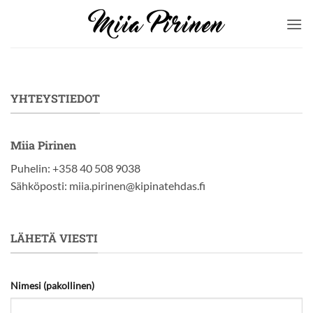
Skip
to
content
YHTEYSTIEDOT
Miia Pirinen
Puhelin: +358 40 508 9038
Sähköposti: miia.pirinen@kipinatehdas.fi
LÄHETÄ VIESTI
Nimesi (pakollinen)